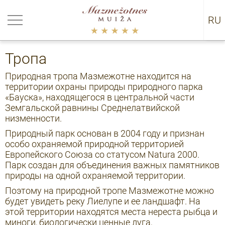
нуться
RU
EN
итика Cookies
Тропа
Природная тропа Мазмежотне находится на
территории охраны природы природного парка
«Бауска», находящегося в центральной части
Земгальской равнины Среднелатвийской
низменности.
Природный парк основан в 2004 году и признан
особо охраняемой природной территорией
Европейского Союза со статусом Natura 2000.
Парк создан для объединения важных памятников
природы на одной охраняемой территории.
Поэтому на природной тропе Мазмежотне можно
будет увидеть реку Лиелупе и ее ландшафт. На
этой территории находятся места нереста рыбца и
миноги, биологически ценные луга,