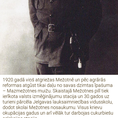
1920.gadā viņš atgriežas Mežotnē un pēc agrārās
reformas atgūst tikai daļu no savas dzimtas īpašuma
– Mazmežotnes muižu. Skaistajā Mežotnes pilī tiek
ierīkota valsts izmēģinājumu stacija un 30.gados uz
turieni pārcēla Jelgavas lauksaimniecības vidusskolu,
dodot skolai Mežotnes nosaukumu. Visus krievu
okupācijas gadus un arī vēlāk tur darbojas cukurbiešu