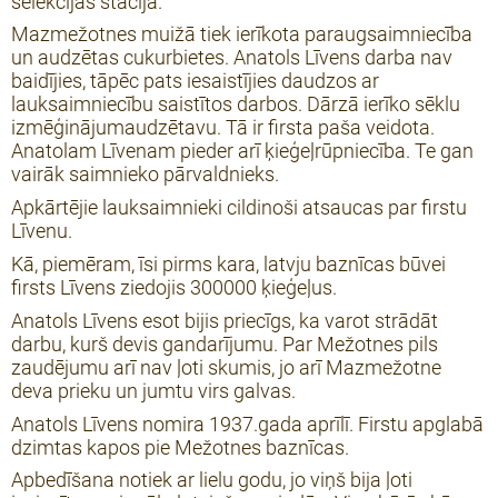
selekcijas stacija.
Mazmežotnes muižā tiek ierīkota paraugsaimniecība
un audzētas cukurbietes. Anatols Līvens darba nav
baidījies, tāpēc pats iesaistījies daudzos ar
lauksaimniecību saistītos darbos. Dārzā ierīko sēklu
izmēģinājumaudzētavu. Tā ir firsta paša veidota.
Anatolam Līvenam pieder arī ķieģeļrūpniecība. Te gan
vairāk saimnieko pārvaldnieks.
Apkārtējie lauksaimnieki cildinoši atsaucas par firstu
Līvenu.
Kā, piemēram, īsi pirms kara, latvju baznīcas būvei
firsts Līvens ziedojis 300000 ķieģeļus.
Anatols Līvens esot bijis priecīgs, ka varot strādāt
darbu, kurš devis gandarījumu. Par Mežotnes pils
zaudējumu arī nav ļoti skumis, jo arī Mazmežotne
deva prieku un jumtu virs galvas.
Anatols Līvens nomira 1937.gada aprīlī. Firstu apglabā
dzimtas kapos pie Mežotnes baznīcas.
Apbedīšana notiek ar lielu godu, jo viņš bija ļoti