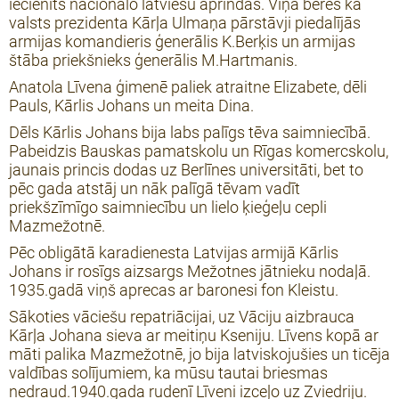
iecienīts nacionālo latviešu aprindās. Viņa bērēs kā
valsts prezidenta Kārļa Ulmaņa pārstāvji piedalījās
armijas komandieris ģenerālis K.Berķis un armijas
štāba priekšnieks ģenerālis M.Hartmanis.
Anatola Līvena ģimenē paliek atraitne Elizabete, dēli
Pauls, Kārlis Johans un meita Dina.
Dēls Kārlis Johans bija labs palīgs tēva saimniecībā.
Pabeidzis Bauskas pamatskolu un Rīgas komercskolu,
jaunais princis dodas uz Berlīnes universitāti, bet to
pēc gada atstāj un nāk palīgā tēvam vadīt
priekšzīmīgo saimniecību un lielo ķieģeļu cepli
Mazmežotnē.
Pēc obligātā karadienesta Latvijas armijā Kārlis
Johans ir rosīgs aizsargs Mežotnes jātnieku nodaļā.
1935.gadā viņš aprecas ar baronesi fon Kleistu.
Sākoties vāciešu repatriācijai, uz Vāciju aizbrauca
Kārļa Johana sieva ar meitiņu Kseniju. Līvens kopā ar
māti palika Mazmežotnē, jo bija latviskojušies un ticēja
valdības solījumiem, ka mūsu tautai briesmas
nedraud.1940.gada rudenī Līveni izceļo uz Zviedriju.