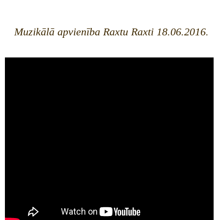
Muzikālā apvienība Raxtu Raxti 18.06.2016.