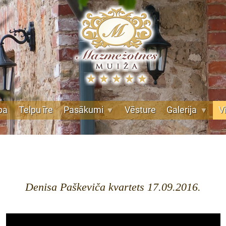
pa
Telpu īre
Pasākumi
Vēsture
Galerija
V
Denisa Paškeviča kvartets 17.09.2016.