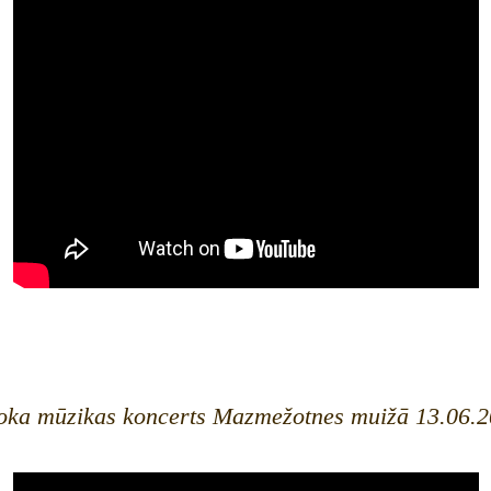
oka mūzikas koncerts Mazmežotnes muižā 13.06.2