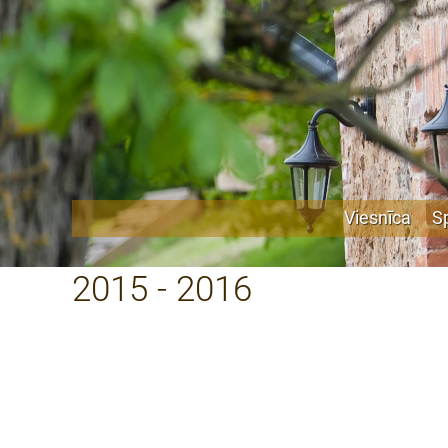
Viesnīca
S
2015 - 2016