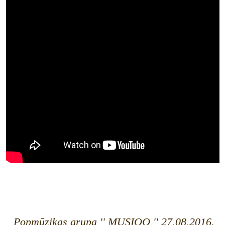
Popmūzikas grupa '' MUSIQQ '' 27.08.2016.