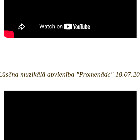
 Lūsēna muzikālā apvienība "Promenāde" 18.07.20