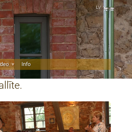
LV
ideo
Info
līte.