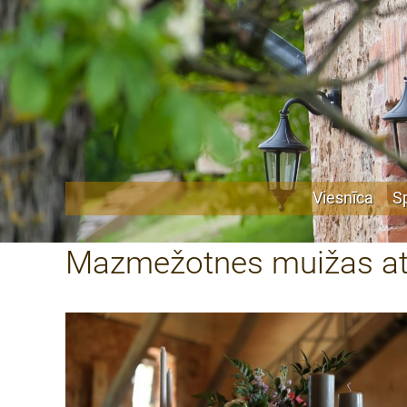
Viesnīca
S
Mazmežotnes muižas atkl