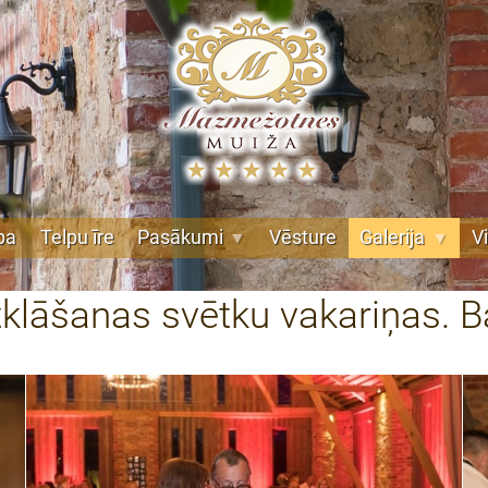
pa
Telpu īre
Pasākumi
Vēsture
Galerija
V
āšanas svētku vakariņas. Bal