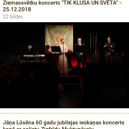
Ziemassvētku koncerts ''TIK KLUSA UN SVĒTA'' -
25.12.2018
22 bildes
Jāņa Lūsēna 60 gadu jubilejas ieskaņas koncerts