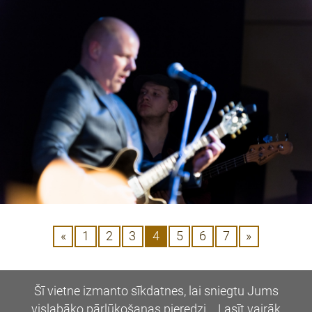
«
1
2
3
4
5
6
7
»
Dalīties:
Twitter
Facebook
Draugiem
Šī vietne izmanto sīkdatnes, lai sniegtu Jums
vislabāko pārlūkošanas pieredzi.
Lasīt vairāk