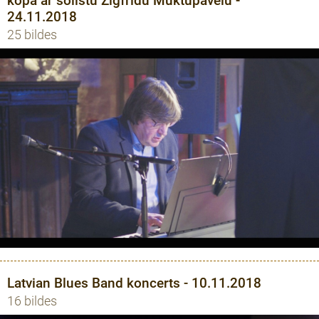
kopā ar solistu Zigfrīdu Muktupāvelu -
24.11.2018
25 bildes
Latvian Blues Band koncerts - 10.11.2018
16 bildes