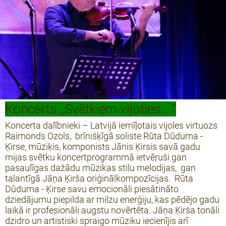
Koncerts ,,Svētkiem vijoties… ”
Koncerta dalībnieki – Latvijā iemīļotais vijoles virtuozs
Raimonds Ozols, brīnišķīgā soliste Rūta Dūduma -
Ķirse, mūziķis, komponists Jānis Ķirsis savā gadu
mijas svētku koncertprogrammā ietvēŗuši gan
pasaulīgas dažādu mūzikas stilu melodijas, gan
talantīgā Jāņa Ķirša oriģinālkompozīcijas. Rūta
Dūduma - Ķirse savu emocionāli piesātināto
dziedājumu piepilda ar milzu enerģiju, kas pēdējo gadu
laikā ir profesionāli augstu novērtēta. Jāņa Ķirša tonāli
dzidro un artistiski spraigo mūziku iecienījis arī