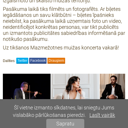
izgaismoto un skaisto muižas teritoriju.
Pasākuma laikā tiks filmēts un fotografēts. Ar biļetes
iegādāšanos un savu klātbūtni – biļetes īpašnieks
neiebilst, ka pasākuma laikā uzņemtais foto un video,
neidentificējot konkrētas personas, var tikt publicēts
un izmantots publicitātes sabiedrības informēšanā par
notikušo pasākumu.
Uz tikšanos Mazmežotnes muižas koncerta vakarā!
Dalīties:
Twitter
Facebook
Draugiem
Šī vietne izmanto sīkdatnes, lai sniegtu Jums
vislabāko pārlūkošanas pieredzi.
Lasīt vairāk
Sapratu
© 2021, Mazmežotnes muiža. Visas tiesības aizsargātas.