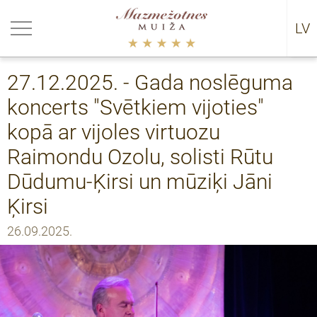
riezties
riezties
riezties
riezties
LV
RU
ākumi
rija
0
datņu politika
27.12.2025. - Gada noslēguma
uālie pasākumi
certi
9
koncerts "Svētkiem vijoties"
ākumu arhīvs 2021-
8
kopā ar vijoles virtuozu
Raimondu Ozolu, solisti Rūtu
ākumu arhīvs 2016-2021
7
Dūdumu-Ķirsi un mūziķi Jāni
5 - 2016
Ķirsi
26.09.2025.