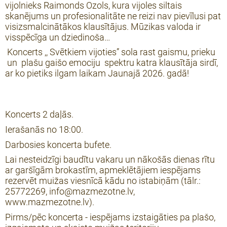
vijolnieks Raimonds Ozols, kura vijoles siltais
skanējums un profesionalitāte ne reizi nav pievīlusi pat
visizsmalcinātākos klausītājus. Mūzikas valoda ir
visspēcīga un dziedinoša…
Koncerts ,, Svētkiem vijoties” sola rast gaismu, prieku
un plašu gaišo emociju spektru katra klausītāja sirdī,
ar ko pietiks ilgam laikam Jaunajā 2026. gadā!
Koncerts 2 daļās.
Ierašanās no 18:00.
Darbosies koncerta bufete.
Lai nesteidzīgi baudītu vakaru un nākošās dienas rītu
ar garšīgām brokastīm, apmeklētājiem iespējams
rezervēt muižas viesnīcā kādu no istabiņām (tālr.:
25772269, info@mazmezotne.lv,
www.mazmezotne.lv).
Pirms/pēc koncerta - iespējams izstaigāties pa plašo,