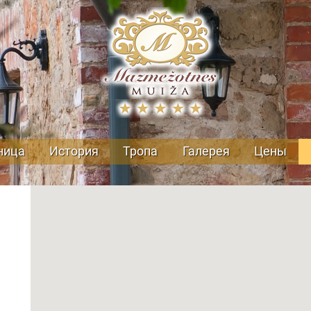
ница
История
Тропа
Галерея
Цены