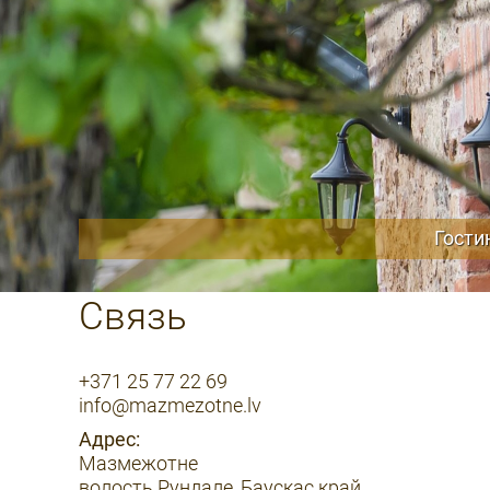
Гости
Связь
+371 25 77 22 69
info@mazmezotne.lv
Адрес:
Мазмежотне
волость Рундале, Баускас край